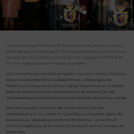
La gala tuvo lugar el sábado, 18 de octubre, en la Casa de la Cultura
de Peñarroya-Pueblonuevo. El aforo bajo las medidas pertinentes en
tiempos de Covid, se llenó al completo. Allí recogimos el ‘Minero de
Oro’ por nuestra labor en materia de empleo.
Allí, tuvimos la oportunidad de realizar una visita virtual a ‘El Cerco’;
esta zona industrial de la Sociedad Minera y Metalúrgica de
Peñarroya es la que tanta fama y trabajo ha brindado al municipio.
Además, escuchamos las composiciones de Antonio Dovrak
interpretadas por la Orquesta joven de Córdoba de viento y cuerda.
Para esta ocasión, el premio del minero de oro, ha sido
reemplazado por u
n cuadro en el que figura un poema objeto de
poesía visual, realizado por Antonio Monterroso, con la letra Ñ
como protagonista, de la misma forma que lo es en el nombre de
Peñarroya.